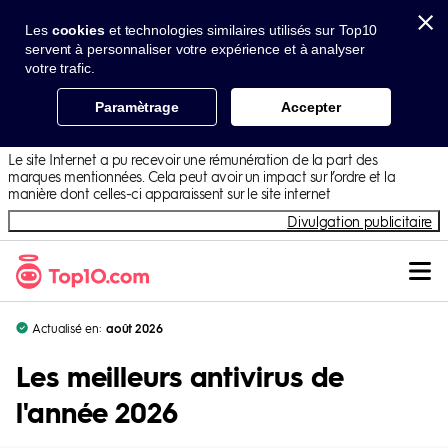
Skip to Content
Les
cookies
et technologies similaires utilisés sur Top10
servent à personnaliser votre expérience et à analyser
votre trafic.
Paramètrage
Accepter
Le site Internet a pu recevoir une rémunération de la part des
marques mentionnées. Cela peut avoir un impact sur l’ordre et la
manière dont celles-ci apparaissent sur le site internet
Divulgation publicitaire
Actualisé en:
août 2026
Les meilleurs antivirus de
l'année 2026